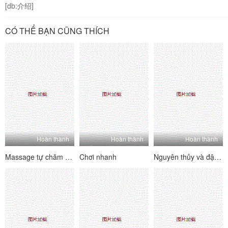
[db:介绍]
CÓ THỂ BẠN CŨNG THÍCH
Hoàn thành
Hoàn thành
Hoàn thành
Massage tự chăm sóc
Chơi nhanh
Nguyên thủy và đập mạnh