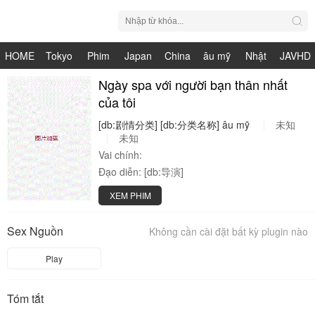
HOME
Tokyo
Phim
Japan
China
âu mỹ
Nhật
JAVHD
Hot
Nhật
Ngày spa với người bạn thân nhất
HDV
live
Bản
của tôi
Bản
[db:剧情分类]
[db:分类名称]
âu
mỹ
未知
未知
Vai chính:
Đạo diễn:
[db:导演]
XEM PHIM
Sex Nguồn
Không cần cài đặt bất kỳ plugin nào
Play
Tóm tắt