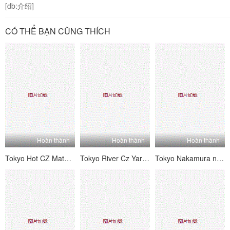
[db:介绍]
CÓ THỂ BẠN CŨNG THÍCH
Hoàn thành
Hoàn thành
Hoàn thành
Tokyo Hot CZ Matsui Megumi
Tokyo River Cz Yari nóng bỏng cho Temple of Mengu Harami Aya
Tokyo Nakamura nóng