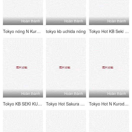
Hoàn thành
Hoàn thành
Hoàn thành
Tokyo nóng N Kuroda Mizuho Daman Daisuke Bangkan [Phần 1]
tokyo kb uchida nóng
Tokyo Hot KB Seki Sabi
Hoàn thành
Hoàn thành
Hoàn thành
Tokyo KB SEKI KUKO Đội Kimura.
Tokyo Hot Sakura Hira
Tokyo Hot N Kuroda Mizuho Daman Cộng tác phụ nữ 凌 編 編