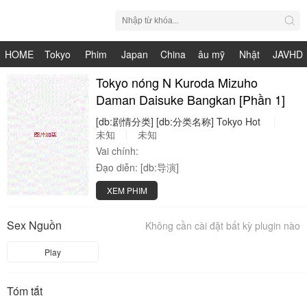
HOME
Tokyo
Phim
Japan
China
âu mỹ
Nhật
JAVHD
Hot
Nhật
Tokyo nóng N Kuroda Mizuho
HDV
live
Bản
Daman Daisuke Bangkan [Phần 1]
Bản
[db:剧情分类]
[db:分类名称]
Tokyo
Hot
未知
未知
Vai chính:
Đạo diễn:
[db:导演]
XEM PHIM
Sex Nguồn
Không cần cài đặt bất kỳ plugin nào
Play
Tóm tắt