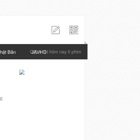
hật Bản
Cập nhật hôm nay 0 phim
JAVHD
g
知