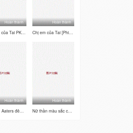
Hoàn thành
Hoàn thành
Các bên của Tai PK House's Tai's Sides [1] Vui vẻ và hai mặt ~ Kiểm tra trang nơi bạn có thể thấy từng người chơi chữ B của người chơi la hét, đam mê và hung dữ!
Chị em của Tai [Phiên bản quyến rũ nhảy khỏa thân] Một tình yêu dâm dục siêu nhiều người, một cái nhìn siêu đa dạng với mức độ khó khăn cao
Hoàn thành
Hoàn thành
Sữa nhỏ Aaters đêm Lulu Crown Phần phúc lợi (4)
Nữ thần màu sắc của ngành một màu trắng Puman xuất hiện mới nhất Wechat Welfare 11 bộ sưu tập (7)