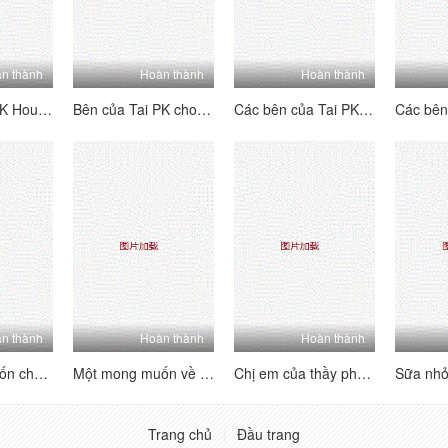
n thành
Hoàn thành
Hoàn thành
Bên của Tai PK House's Tai's Sides [4] Vui vẻ và hai mặt ~ Kiểm tra trang nơi bạn có thể thấy mỗi người chơi B của người chơi b ~ Lolita hét lên, đam mê và hung dữ!
Bên của Tai PK cho các bên của Tai [3] hai bên - hãy xem trang với hướng dẫn của mỗi cô gái - Lolita hét lên, đam mê và hung dữ!
Các bên của Tai PK House's Tai's Sides [2] Vui vẻ và hai mặt ~ Kiểm tra trang web để xem mỗi người chơi B-Showers của B-Players ~ Lolita hét lên, đam mê và hung dữ!
n thành
Hoàn thành
Hoàn thành
Một mong muốn cho mong muốn [Phần 2] phụ nữ trưởng thành không phải là một con người nói chung, và rất tinh tế và thực hiện các kỹ thuật tình dục.
Một mong muốn về tình dục [Phần 1] Phụ nữ trưởng thành không phải là một con người nói chung, và cực kỳ lành nghề trong việc thực hiện kỹ thuật tình dục
Chị em của thầy phù thủy thể hiện sự say mê của họ, họ thu hút rất nhiều tiếng cười, và tất cả những cơn đau nhói phát nổ, và giọng nói dâm dục luôn không ngừng
Trang chủ
Đầu trang