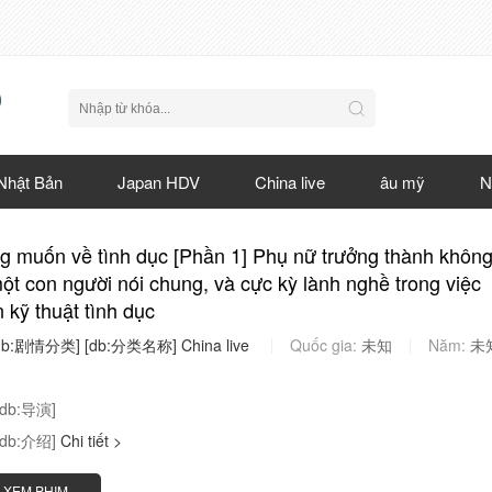
Nhật Bản
Japan HDV
China live
âu mỹ
N
 muốn về tình dục [Phần 1] Phụ nữ trưởng thành khôn
một con người nói chung, và cực kỳ lành nghề trong việc
n kỹ thuật tình dục
db:剧情分类]
[db:分类名称]
China
live
Quốc gia:
未知
Năm:
未
[db:导演]
[db:介绍]
Chi tiết >
XEM PHIM