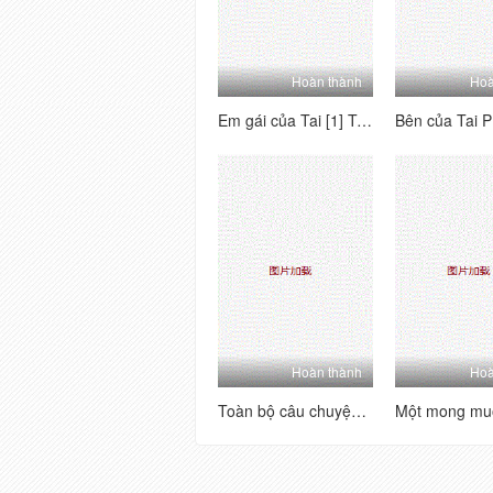
Hoàn thành
Hoà
Em gái của Tai [1] Tôi nghĩ về người mẫu này - Tôi mong chờ nó, đó là một món đồ hoàn hảo, quan hệ tình dục qua đường hậu môn, đánh hơi và phát ra các từ!
Hoàn thành
Hoà
Toàn bộ câu chuyện về sự hồi hộp hài hước của một người bạn 3p [1] ấm lòng, thở dài, đĩ và đĩ