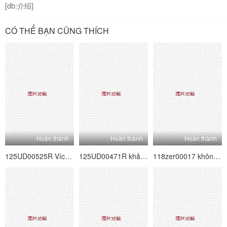
[db:介绍]
CÓ THỂ BẠN CŨNG THÍCH
Hoàn thành
Hoàn thành
Hoàn thành
125UD00525R Vích loạn 7 người cha và mẹ kế ma quỷ
125UD00471R khảm kỹ thuật số Slut 8 tốt nhất
118zer00017 không nhiều hơn nghiệp dư, ít hơn nữ diễn viên 17 Ariki Carrera