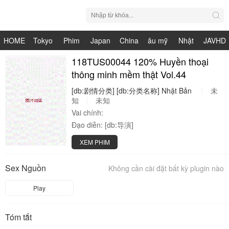
HOME
Tokyo
Phim
Japan
China
âu mỹ
Nhật
JAVHD
Hot
Nhật
118TUS00044 120% Huyền thoại
HDV
live
Bản
thông minh mềm thật Vol.44
Bản
[db:剧情分类]
[db:分类名称]
Nhật
Bản
未
知
未知
Vai chính:
Đạo diễn:
[db:导演]
XEM PHIM
Sex Nguồn
Không cần cài đặt bất kỳ plugin nào
Play
Tóm tắt