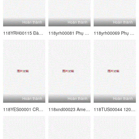
Hoàn thành
Hoàn thành
Hoàn thành
118YRH00115 Đàm phán hoàn toàn nghiêm trọng!Nhằm mục đích cho cô gái poster nghiệp dư siêu dễ thương được đồn đại!Vol.33
118yrh00081 Phụ nữ làm việc Hunting Vol.19
118yrh00069 Phụ nữ làm việc Săn bắn Vol.16
Hoàn thành
Hoàn thành
Hoàn thành
118YES00001 CREAMPIE CHỈ ◆ Học sinh đại học nữ 01
118xnd00023 Amesque 23
118TUS00044 120% Huyền thoại thông minh mềm thật Vol.44