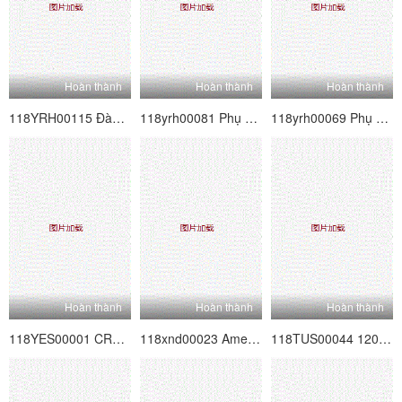
Hoàn thành
Hoàn thành
Hoàn thành
118YRH00115 Đàm phán hoàn toàn nghiêm trọng!Nhằm mục đích cho cô gái poster nghiệp dư siêu dễ thương được đồn đại!Vol.33
118yrh00081 Phụ nữ làm việc Hunting Vol.19
118yrh00069 Phụ nữ làm việc Săn bắn Vol.16
Hoàn thành
Hoàn thành
Hoàn thành
118YES00001 CREAMPIE CHỈ ◆ Học sinh đại học nữ 01
118xnd00023 Amesque 23
118TUS00044 120% Huyền thoại thông minh mềm thật Vol.44