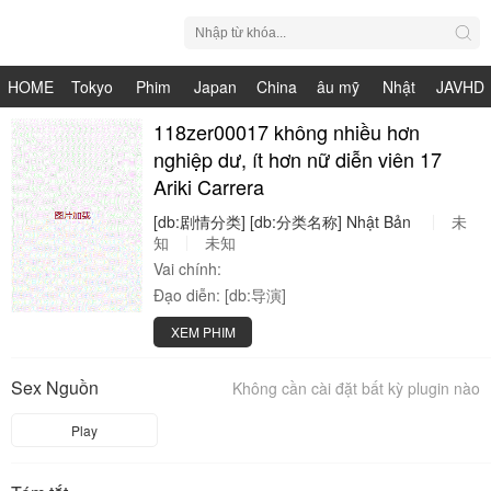
HOME
Tokyo
Phim
Japan
China
âu mỹ
Nhật
JAVHD
Hot
Nhật
118zer00017 không nhiều hơn
HDV
live
Bản
nghiệp dư, ít hơn nữ diễn viên 17
Bản
Ariki Carrera
[db:剧情分类]
[db:分类名称]
Nhật
Bản
未
知
未知
Vai chính:
Đạo diễn:
[db:导演]
XEM PHIM
Sex Nguồn
Không cần cài đặt bất kỳ plugin nào
Play