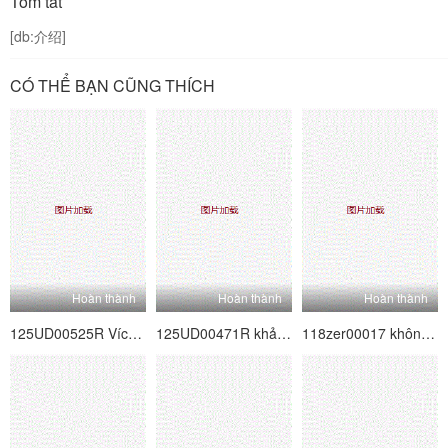
Tóm tắt
[db:介绍]
CÓ THỂ BẠN CŨNG THÍCH
Hoàn thành
Hoàn thành
Hoàn thành
125UD00525R Vích loạn 7 người cha và mẹ kế ma quỷ
125UD00471R khảm kỹ thuật số Slut 8 tốt nhất
118zer00017 không nhiều hơn nghiệp dư, ít hơn nữ diễn viên 17 Ariki Carrera